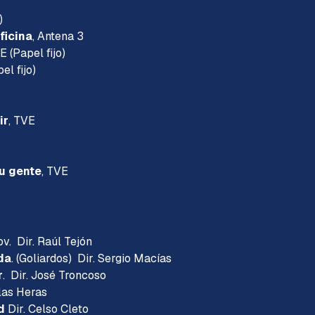
)
ficina
, Antena 3
E (Papel fijo)
el fijo)
ir
, TVE
su gente
, TVE
v. Dir. Raúl Tejón
da
. (Goliardos) Dir. Sergio Macías
r
. Dir. José Troncoso
 las Heras
d
Dir. Celso Cleto