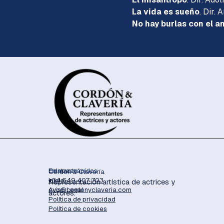
La vida es sueño
. Dir. 
No hay burlas con el a
Contacto
Enlaces rápidos
Cordón & Clavería
+34 649 407 703
Inicio
Representación artística de actrices y
cyc@cordonyclaveria.com
Aviso Lega
l
actores.
Política de privacidad
Política de cookies