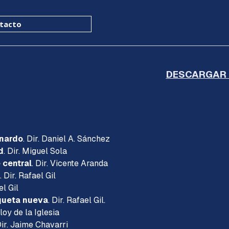
ú
tacto
NIO VICO
id, 1956
DESCARGAR 
rnardo
. Dir. Daniel A. Sánchez
d
. Dir. Miguel Sola
 central
. Dir. Vicente Aranda
. Dir. Rafael Gil
el Gil
queta nueva
. Dir. Rafael Gil.
Eloy de la Iglesia
Dir. Jaime Chavarri