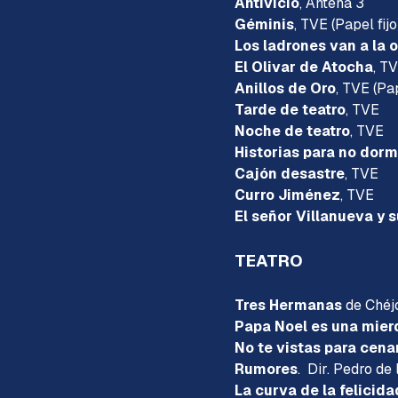
Antivicio
, Antena 3
Géminis
, TVE (Papel fijo
Los ladrones van a la o
El Olivar de Atocha
, TV
Anillos de Oro
, TVE (Pap
Tarde de teatro
, TVE
Saltar menú
Noche de teatro
, TVE
Historias para no dorm
Cajón desastre
, TVE
Curro Jiménez
, TVE
El señor Villanueva y 
TEATRO
Tres Hermanas
de Chéjo
Papa Noel es una mier
No te vistas para cena
Rumores
. Dir. Pedro de
La curva de la felicida