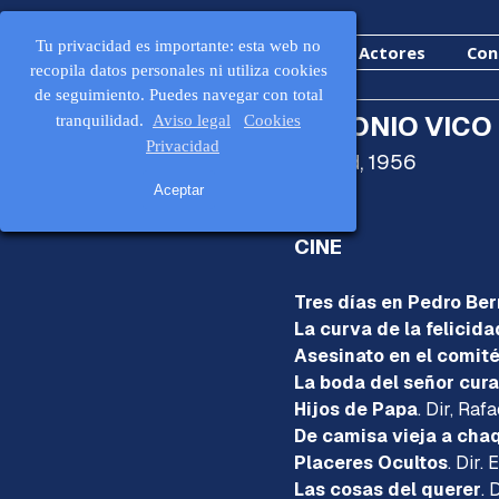
Vaya al Contenido
Saltar men
Tu privacidad es importante: esta web no
Inicio
Actrices
Actores
Con
recopila datos personales ni utiliza cookies
de seguimiento.
Puedes navegar con total
ANTO
tranquilidad.
Aviso legal
Cookies
ANTONIO VICO
CURRICULUM
Privacidad
Madr
ANTONIO VICO
Aceptar
CINE
Tres días en Pedro Be
La curva de la felicida
Asesinato en el comité
La boda del señor cura
Hijos de Papa
. Dir, Rafa
De camisa vieja a cha
Placeres Ocultos
. Dir. 
Las cosas del querer
. 