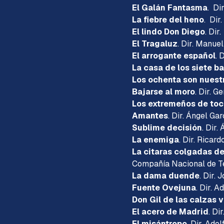
El Galán Fantasma
. Di
La fiebre del heno
. Dir
El lindo Don Diego
. Dir
El Tragaluz
. Dir. Manue
El arrogante español
. 
La casa de los siete b
Los ochenta son nuest
Bajarse al moro
. Dir. G
Los extremeños de to
Amantes
. Dir. Ángel Ga
Sublime decisión
. Dir.
La enemiga
. Dir. Ricard
La citaras colgadas de
Compañía Nacional de Te
La dama duende
. Dir. 
Fuente Ovejuna
. Dir. A
Don Gil de las calzas 
El acero de Madrid
. Di
El misántropo
. Dir. Ado