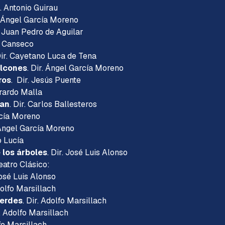
r. Antonio Guirau
. Ángel García Moreno
. Juan Pedro de Aguilar
l Canseco
Dir. Cayetano Luca de Tena
alcones
. Dir. Ángel García Moreno
ros
. Dir. Jesús Puente
erardo Malla
can
. Dir. Carlos Ballesteros
rcía Moreno
 Ángel García Moreno
o Lucía
 los árboles
. Dir. José Luis Alonso
atro Clásico:
José Luis Alonso
dolfo Marsillach
verdes
. Dir. Adolfo Marsillach
r. Adolfo Marsillach
lfo Marsillach