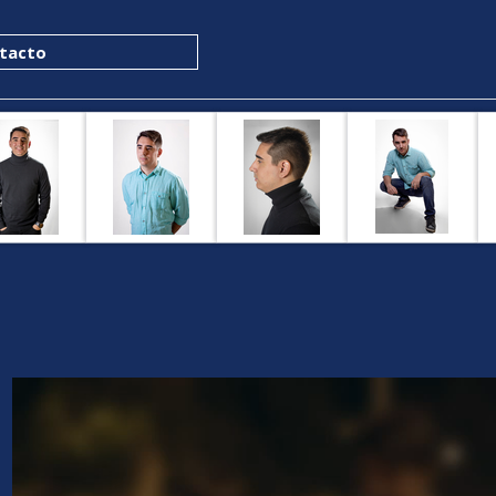
ú
tacto