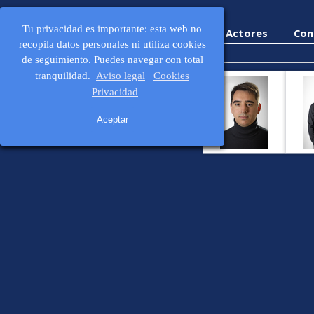
Vaya al Contenido
Saltar men
Tu privacidad es importante: esta web no
Inicio
Actrices
Actores
Con
recopila datos personales ni utiliza cookies
de seguimiento.
Puedes navegar con total
CURRICULUM MANUEL
tranquilidad.
Aviso legal
Cookies
PORRAS
Privacidad
MANUEL PORRAS
Aceptar